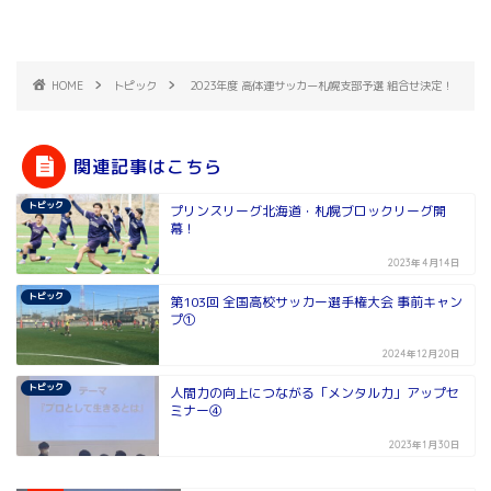
HOME
トピック
2023年度 高体連サッカー札幌支部予選 組合せ決定！
関連記事はこちら
トピック
プリンスリーグ北海道・札幌ブロックリーグ開
幕！
2023年4月14日
トピック
第103回 全国高校サッカー選手権大会 事前キャン
プ①
2024年12月20日
トピック
人間力の向上につながる「メンタル力」アップセ
ミナー④
2023年1月30日