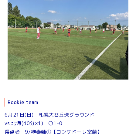
Rookie team
6月21日(日) 札幌大谷丘珠グラウンド
vs 北海(40分×1) 〇1-0
得点者 9/榊泰輔①【コンサドーレ室蘭】