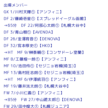
出場メンバー
GK 1/川村天輝①【アンフィニ】
DF 2/藤崎壱星①【スプレッドイーグル函館】
→65分 DF 22/阿部心太朗①【札幌大谷中】
DF 3/青山樹①【AVENDA】
DF 26/金澤育音①【DENOVA】
DF 32/宮本惇史①【HKD】
→HT MF 9/榊泰輔①【コンサドーレ室蘭】
MF 8/工藤煌一朗①【アンフィニ】
MF 10/池田伶①【セジニョ岩槻(埼玉)】
MF 13/島村旺志朗①【セジニョ岩槻(埼玉)】
→HT MF 6/伊澤統羽①【アンフィニ】
MF 19/藤井洸太朗①【札幌大谷中】
FW 7/小川仁義①【アンフィニ】
→85分 FW 27/中山琥太郎①【DENOVA】
FW 29/田中煌大①【札幌ジュニア】