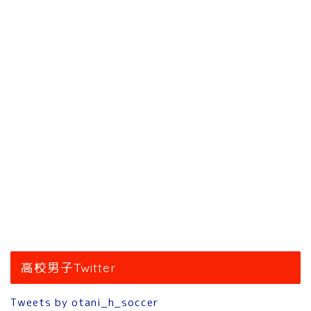
高校男子Twitter
Tweets by otani_h_soccer