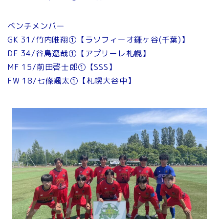
ベンチメンバー
GK 31/竹内唯翔①【ラソフィーオ鎌ヶ谷(千葉)】
DF 34/谷島遼哉①【アプリーレ札幌】
MF 15/前田啓士郎①【SSS】
FW 18/七條颯太①【札幌大谷中】