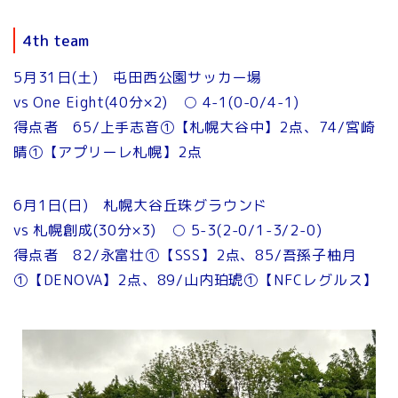
4th team
5月31日(土) 屯田西公園サッカー場
vs One Eight(40分×2) ○ 4-1(0-0/4-1)
得点者 65/上手志音①【札幌大谷中】2点、74/宮崎
晴①【アプリーレ札幌】2点
6月1日(日) 札幌大谷丘珠グラウンド
vs 札幌創成(30分×3) ○ 5-3(2-0/1-3/2-0)
得点者 82/永富壮①【SSS】2点、85/吾孫子柚月
①【DENOVA】2点、89/山内珀琥①【NFCレグルス】