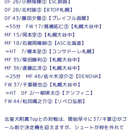
DF 26/小野塚輝③【SC釧路】
DF 28/北村瑞③【BTOP札幌】
DF 43/藤田夕雅②【プレイフル函館】
→55分 FW 17/髙橋拓仁③【札幌大谷中】
MF 15/岡本空③【札幌大谷中】
MF 18/石郷岡陽緋③【ASC北海道】
→HT 7/榎本至③【コンサドーレ札幌】
MF 35/菊田勝利②【札幌大谷中】
MF 36/遠藤広洋②【札幌大谷中】
→25分 MF 46/佐々木涼介②【DENOVA】
FW 37/千葉稜也②【札幌大谷中】
→HT DF 2/一柳瑛太③【アンフィニ】
FW 44/松田颯之介②【リベロ弘前】
北星大附属Topとの対戦は、開始早々に37/千葉②がゴ
ール前で決定機を迎えますが、シュートが枠を外れて