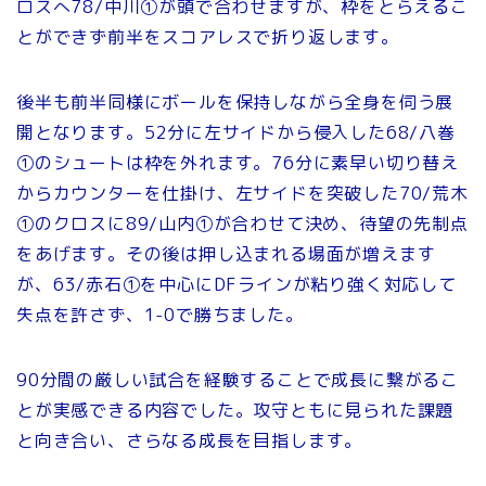
ロスへ78/中川①が頭で合わせますが、枠をとらえるこ
とができず前半をスコアレスで折り返します。
後半も前半同様にボールを保持しながら全身を伺う展
開となります。52分に左サイドから侵入した68/八巻
①のシュートは枠を外れます。76分に素早い切り替え
からカウンターを仕掛け、左サイドを突破した70/荒木
①のクロスに89/山内①が合わせて決め、待望の先制点
をあげます。その後は押し込まれる場面が増えます
が、63/赤石①を中心にDFラインが粘り強く対応して
失点を許さず、1-0で勝ちました。
90分間の厳しい試合を経験することで成長に繋がるこ
とが実感できる内容でした。攻守ともに見られた課題
と向き合い、さらなる成長を目指します。