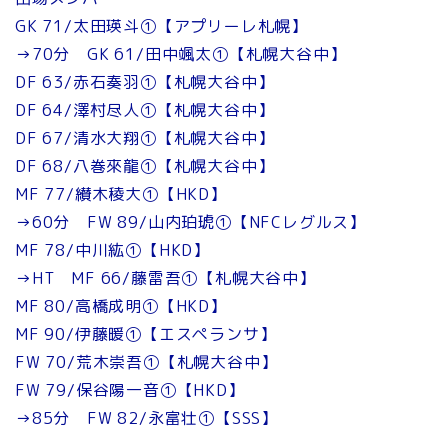
GK 71/太田瑛斗①【アプリーレ札幌】
→70分 GK 61/田中颯太①【札幌大谷中】
DF 63/赤石奏羽①【札幌大谷中】
DF 64/澤村尽人①【札幌大谷中】
DF 67/清水大翔①【札幌大谷中】
DF 68/八巻來龍①【札幌大谷中】
MF 77/纉木稜大①【HKD】
→60分 FW 89/山内珀琥①【NFCレグルス】
MF 78/中川紘①【HKD】
→HT MF 66/藤雷吾①【札幌大谷中】
MF 80/高橋成明①【HKD】
MF 90/伊藤暖①【エスペランサ】
FW 70/荒木崇吾①【札幌大谷中】
FW 79/保谷陽一音①【HKD】
→85分 FW 82/永富壮①【SSS】