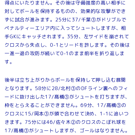
得点にいたりません。その後は守備強度の高い相手に
対してボールを保持するものの、効果的な攻撃ができ
ずに試合が進みます。25分に37/千葉③がドリブルで
ペナルティーエリア内に入ってシュートしますが、相
手GKにキャッチされます。35分、左サイドを崩されて
クロスから失点し、0-1とリードを許します。その後は
一進一退の攻防が続いて0-1のまま前半を折り返しま
す。
後半は立ち上がりからボールを保持して押し込む展開
となります。58分に28/北村③のDFライン裏へのフィ
ードに抜け出した17/髙橋③がシュートを打ちますが、
枠をとらえることができません。69分、17/髙橋③の
クロスに15/岡本③が頭で合わせて決め、1-1に追いつ
きます。75分には46/佐々木②のクロスのこぼれ球を
17/髙橋③がシュートしますが、ゴールはなりません。