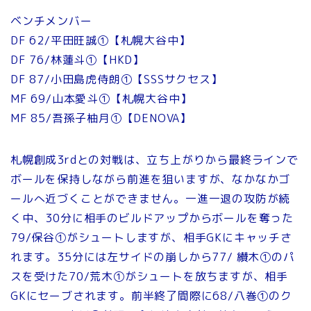
ベンチメンバー
DF 62/平田旺誠①【札幌大谷中】
DF 76/林蓮斗①【HKD】
DF 87/小田島虎侍朗①【SSSサクセス】
MF 69/山本愛斗①【札幌大谷中】
MF 85/吾孫子柚月①【DENOVA】
札幌創成3rdとの対戦は、立ち上がりから最終ラインで
ボールを保持しながら前進を狙いますが、なかなかゴ
ールへ近づくことができません。一進一退の攻防が続
く中、30分に相手のビルドアップからボールを奪った
79/保谷①がシュートしますが、相手GKにキャッチさ
れます。35分には左サイドの崩しから77/ 纉木①のパ
スを受けた70/荒木①がシュートを放ちますが、相手
GKにセーブされます。前半終了間際に68/八巻①のク