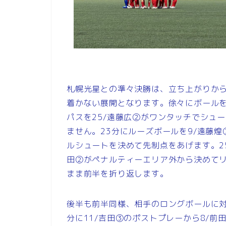
札幌光星との準々決勝は、立ち上がりか
着かない展開となります。徐々にボールを
パスを25/遠藤広②がワンタッチでシュ
ません。23分にルーズボールを9/遠藤
ルシュートを決めて先制点をあげます。25
田②がペナルティーエリア外から決めてリ
まま前半を折り返します。
後半も前半同様、相手のロングボールに対
分に11/吉田③のポストプレーから8/