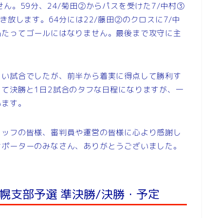
ん。59分、24/菊田②からパスを受けた7/中村③
き放します。64分には22/藤田②のクロスに7/中
当たってゴールにはなりません。最後まで攻守に主
しい試合でしたが、前半から着実に得点して勝利す
て決勝と1日2試合のタフな日程になりますが、一
います。
タッフの皆様、審判員や運営の皆様に心より感謝し
サポーターのみなさん、ありがとうございました。
札幌支部予選 準決勝/決勝・予定