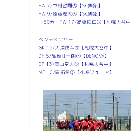
FW 7/中村哲爾③【SC釧路】
FW 9/遠藤煌太③【SC釧路】
→60分 FW 17/髙橋拓仁③【札幌大谷
ベンチメンバー
GK 16/入澤快斗③【札幌大谷中】
DF 5/髙橋壯一朗③【DENOVA】
DF 13/高山空大③【札幌大谷中】
MF 10/岡拓希③【札幌ジュニア】