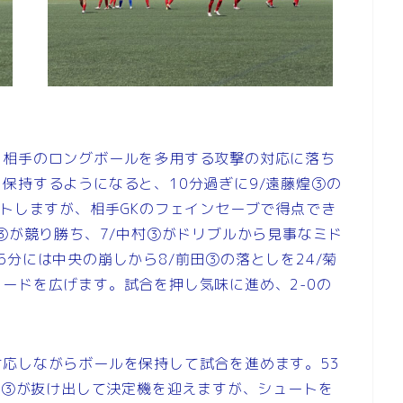
ら相手のロングボールを多用する攻撃の対応に落ち
保持するようになると、10分過ぎに9/遠藤煌③の
ートしますが、相手GKのフェインセーブで得点でき
煌③が競り勝ち、7/中村③がドリブルから見事なミド
分には中央の崩しから8/前田③の落としを24/菊
ードを広げます。試合を押し気味に進め、2-0の
応しながらボールを保持して試合を進めます。53
前田③が抜け出して決定機を迎えますが、シュートを