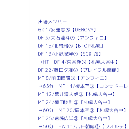
出場メンバー
GK 1/安達想③【DENOVA】
DF 3/大石蓮斗③【アンフィニ】
DF 15/北村瑞③【BTOP札幌】
DF 18/小野塚輝③【SC釧路】
→HT DF 4/菊谷輝③【札幌大谷中】
DF 22/藤田夕雅②【プレイフル函館】
MF 8/前田晴陽③【アンフィニ】
→65分 MF 14/榎本至③【コンサドー
MF 12/荒井清大朗③【札幌大谷中】
MF 24/菊田勝利②【札幌大谷中】
→60分 MF 20/岡本空③【札幌大谷中】
MF 25/遠藤広洋②【札幌大谷中】
→50分 FW 11/吉田朝陽③【フォルテ】