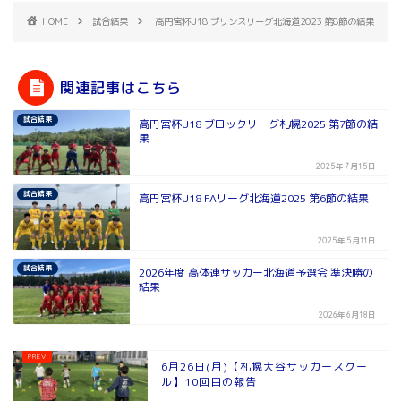
HOME
試合結果
高円宮杯U18 プリンスリーグ北海道2023 第8節の結果
関連記事はこちら
試合結果
高円宮杯U18 ブロックリーグ札幌2025 第7節の結
果
2025年7月15日
試合結果
高円宮杯U18 FAリーグ北海道2025 第6節の結果
2025年5月11日
試合結果
2026年度 高体連サッカー北海道予選会 準決勝の
結果
2026年6月18日
6月26日(月)【札幌大谷サッカースクー
ル】10回目の報告