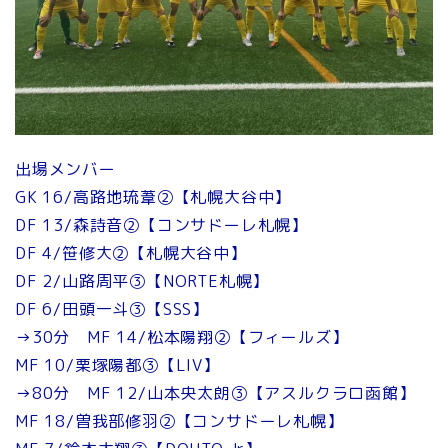
出場メンバー
GK 16/高路地琉葦②【札幌大谷中】
DF 13/森詩音②【コンサドーレ札幌】
DF 4/笹修大②【札幌大谷中】
DF 2/山路周平③【NORTE札幌】
DF 6/田頭一斗③【SSS】
→30分 MF 14/松本陽翔②【フィールズ】
MF 10/栗塚陽都③【LIV】
→80分 MF 12/山本央太朗③【アスルクラロ函館】
MF 18/曽我部修羽②【コンサドーレ札幌】