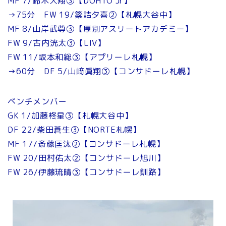
MF 7/鈴木大翔③【DOHTO Jr】
→75分 FW 19/簗詰夕喜②【札幌大谷中】
MF 8/山岸武尊③【厚別アスリートアカデミー】
FW 9/古内洸太③【LIV】
FW 11/坂本和総③【アプリーレ札幌】
→60分 DF 5/山﨑眞翔③【コンサドーレ札幌】
ベンチメンバー
GK 1/加藤柊星③【札幌大谷中】
DF 22/柴田蒼生③【NORTE札幌】
MF 17/斎藤匡汰②【コンサドーレ札幌】
FW 20/田村佑太②【コンサドーレ旭川】
FW 26/伊藤琉晴③【コンサドーレ釧路】