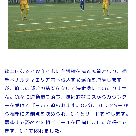
後半になると攻守ともに主導権を握る展開となり、相
手ペナルティエリア内へ侵入する場面を増やします
が、崩しの部分の精度を欠いて決定機にはいたりませ
ん。徐々に運動量も落ち、技術的なミスからカウンタ
ーを受けてゴールに迫られます。82分、カウンターか
ら相手に先制点を決められ、0-1とリードを許します。
最後まで諦めずに相手ゴールを目指しましたが得点で
きず、0-1で敗れました。