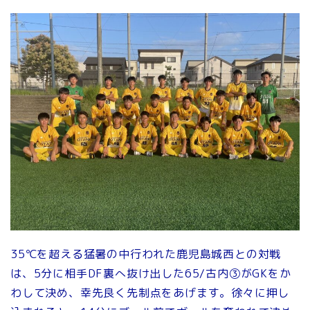
35℃を超える猛暑の中行われた鹿児島城西との対戦
は、5分に相手DF裏へ抜け出した65/古内③がGKをか
わして決め、幸先良く先制点をあげます。徐々に押し