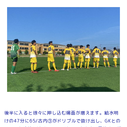
後半に入ると徐々に押し込む場面が増えます。給水明
けの47分に65/古内③がドリブルで抜け出し、GKとの