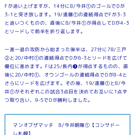
Fが追い上げますが、14分に8/今井①のゴールでDが
3-1と突き放します。19/遠藤①の連続得点でFが3-3
と追いつくものの、直後に8/今井①が得点してDが4-3
とリードして前半を折り返します。
一進一退の攻防から始まった後半は、27分に78/三戸
②と20/中村①の連続得点でDが6-3とリードを広げて
優位に進めます。Fは25/長内❸が得点するものの、直
後に20/中村①、オウンゴールの連続得点でDが8-4と
さらにリードを広げます。その後、19/遠藤①と8/今
井①がそれぞれこの試合3点目を決めてお互いに1点ず
つ取り合い、9-5でDが勝利しました。
マンオブザマッチ 8/今井朝陽①【コンサドー
レ札幌】