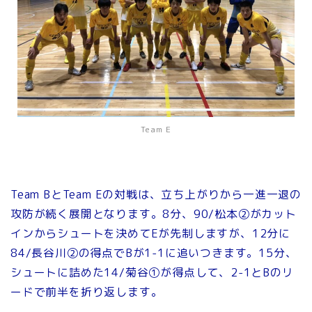
Team E
Team BとTeam Eの対戦は、立ち上がりから一進一退の
攻防が続く展開となります。8分、90/松本②がカット
インからシュートを決めてEが先制しますが、12分に
84/長谷川②の得点でBが1-1に追いつきます。15分、
シュートに詰めた14/菊谷①が得点して、2-1とBのリ
ードで前半を折り返します。