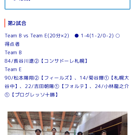
第2試合
Team B vs Team E(20分×2) ● 1-4(1-2/0-2) ○
得点者
Team B
84/長谷川遼②【コンサドーレ札幌】
Team E
90/松本陽翔②【フィールズ】、14/菊谷輝①【札幌大
谷中】、22/吉田朝陽①【フォルテ】、24/小林龍之介
①【プログレッソ十勝】