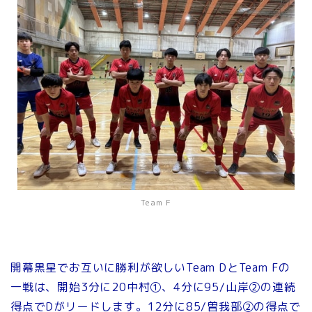
Team F
開幕黒星でお互いに勝利が欲しいTeam DとTeam Fの
一戦は、開始3分に20中村①、4分に95/山岸②の連続
得点でDがリードします。12分に85/曽我部②の得点で