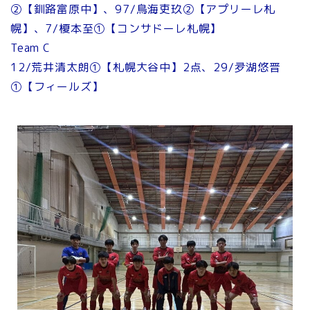
②【釧路富原中】、97/鳥海吏玖②【アプリーレ札
幌】、7/榎本至①【コンサドーレ札幌】
Team C
12/荒井清太朗①【札幌大谷中】2点、29/夛湖悠晋
①【フィールズ】