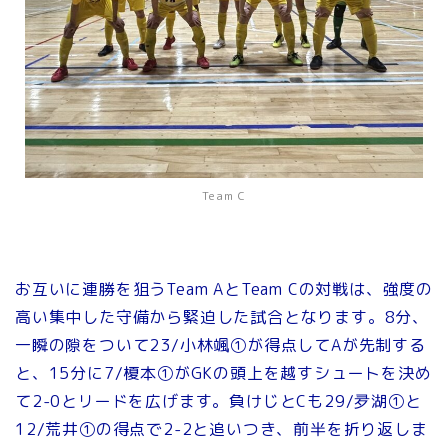
Team C
お互いに連勝を狙うTeam AとTeam Cの対戦は、強度の
高い集中した守備から緊迫した試合となります。8分、
一瞬の隙をついて23/小林颯①が得点してAが先制する
と、15分に7/榎本①がGKの頭上を越すシュートを決め
て2-0とリードを広げます。負けじとCも29/夛湖①と
12/荒井①の得点で2-2と追いつき、前半を折り返しま