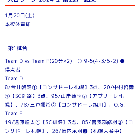
1月20日(土)
本校体育館
第1試合
Team D vs Team F(20分×2) ○ 9-5(4-3/5-2) ●
得点者
Team D
8/今井朝陽①【コンサドーレ札幌】3点、20/中村哲爾
①【SC釧路】3点、95/山岸蓮季②【アプリーレ札
幌】、78/三戸颯将②【コンサドーレ旭川】、O.G.
Team F
19/遠藤煌太①【SC釧路】3点、85/曽我部修羽②【コ
ンサドーレ札幌】、26/長内永羽❸【札幌大谷中】