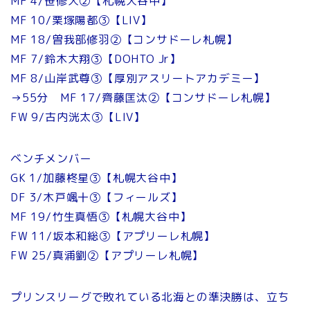
MF 4/笹修大②【札幌大谷中】
MF 10/栗塚陽都③【LIV】
MF 18/曽我部修羽②【コンサドーレ札幌】
MF 7/鈴木大翔③【DOHTO Jr】
MF 8/山岸武尊③【厚別アスリートアカデミー】
→55分 MF 17/齊藤匡汰②【コンサドーレ札幌】
FW 9/古内洸太③【LIV】
ベンチメンバー
GK 1/加藤柊星③【札幌大谷中】
DF 3/木戸颯十③【フィールズ】
MF 19/竹生真悟③【札幌大谷中】
FW 11/坂本和総③【アプリーレ札幌】
FW 25/真浦劉②【アプリーレ札幌】
プリンスリーグで敗れている北海との準決勝は、立ち