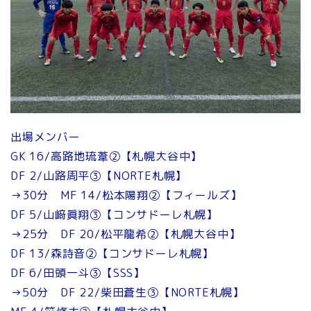
出場メンバー
GK 16/高路地琉葦②【札幌大谷中】
DF 2/山路周平③【NORTE札幌】
→30分 MF 14/松本陽翔②【フィールズ】
DF 5/山﨑眞翔③【コンサドーレ札幌】
→25分 DF 20/松平龍希②【札幌大谷中】
DF 13/森詩音②【コンサドーレ札幌】
DF 6/田頭一斗③【SSS】
→50分 DF 22/柴田蒼生③【NORTE札幌】