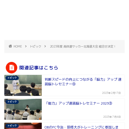
HOME
トピック
2023年度 高体連サッカー北海道大会 組合せ決定！
関連記事はこちら
トピック
判断スピードの向上につながる「脳力」アップ 速
読脳トレセミナー⑨
2023年2月17日
トピック
「能力」アップ速読脳トレセミナー 2023③
2023年7月6日
トピック
OBのFC今治・笹修大がトレーニングに参加しま