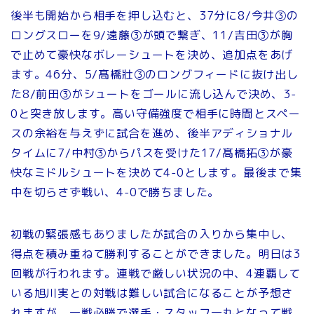
後半も開始から相手を押し込むと、37分に8/今井③の
ロングスローを9/遠藤③が頭で繋ぎ、11/吉田③が胸
で止めて豪快なボレーシュートを決め、追加点をあげ
ます。46分、5/髙橋壯③のロングフィードに抜け出し
た8/前田③がシュートをゴールに流し込んで決め、3-
0と突き放します。高い守備強度で相手に時間とスペー
スの余裕を与えずに試合を進め、後半アディショナル
タイムに7/中村③からパスを受けた17/髙橋拓③が豪
快なミドルシュートを決めて4-0とします。最後まで集
中を切らさず戦い、4-0で勝ちました。
初戦の緊張感もありましたが試合の入りから集中し、
得点を積み重ねて勝利することができました。明日は3
回戦が行われます。連戦で厳しい状況の中、4連覇して
いる旭川実との対戦は難しい試合になることが予想さ
れますが、一戦必勝で選手・スタッフ一丸となって戦