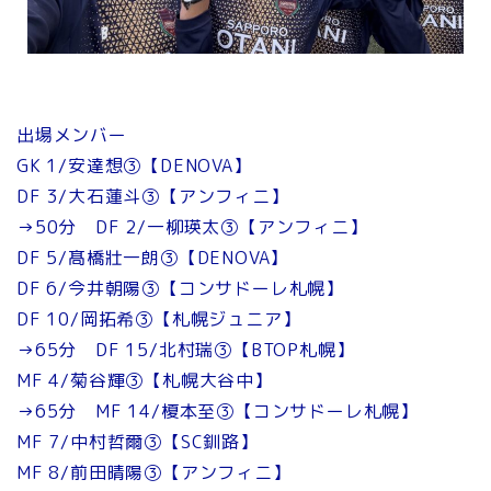
出場メンバー
GK 1/安達想③【DENOVA】
DF 3/大石蓮斗③【アンフィニ】
→50分 DF 2/一柳瑛太③【アンフィニ】
DF 5/髙橋壯一朗③【DENOVA】
DF 6/今井朝陽③【コンサドーレ札幌】
DF 10/岡拓希③【札幌ジュニア】
→65分 DF 15/北村瑞③【BTOP札幌】
MF 4/菊谷輝③【札幌大谷中】
→65分 MF 14/榎本至③【コンサドーレ札幌】
MF 7/中村哲爾③【SC釧路】
MF 8/前田晴陽③【アンフィニ】