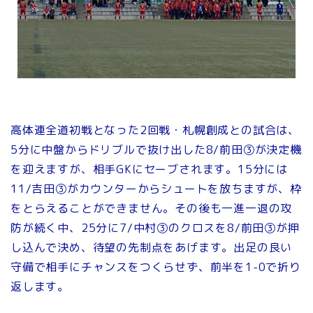
高体連全道初戦となった2回戦・札幌創成との試合は、
5分に中盤からドリブルで抜け出した8/前田③が決定機
を迎えますが、相手GKにセーブされます。15分には
11/吉田③がカウンターからシュートを放ちますが、枠
をとらえることができません。その後も一進一退の攻
防が続く中、25分に7/中村③のクロスを8/前田③が押
し込んで決め、待望の先制点をあげます。出足の良い
守備で相手にチャンスをつくらせず、前半を1-0で折り
返します。