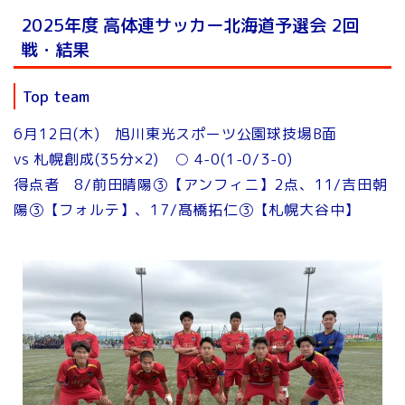
2025年度 高体連サッカー北海道予選会 2回
戦・結果
Top team
6月12日(木) 旭川東光スポーツ公園球技場B面
vs 札幌創成(35分×2) ○ 4-0(1-0/3-0)
得点者 8/前田晴陽③【アンフィニ】2点、11/吉田朝
陽③【フォルテ】、17/髙橋拓仁③【札幌大谷中】