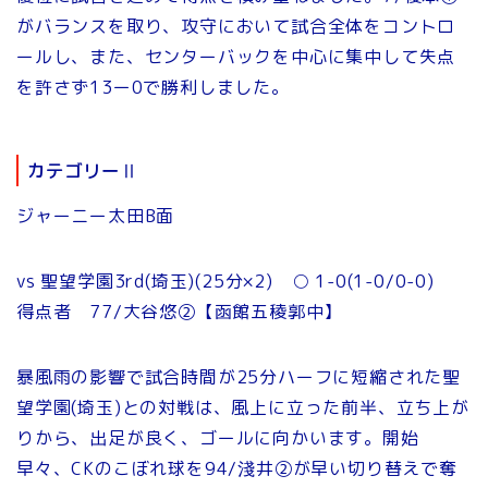
がバランスを取り、攻守において試合全体をコントロ
ールし、また、センターバックを中心に集中して失点
を許さず13ー0で勝利しました。
カテゴリーⅡ
ジャーニー太田B面
vs 聖望学園3rd(埼玉)(25分×2) ○ 1-0(1-0/0-0)
得点者 77/大谷悠②【函館五稜郭中】
暴風雨の影響で試合時間が25分ハーフに短縮された聖
望学園(埼玉)との対戦は、風上に立った前半、立ち上が
りから、出足が良く、ゴールに向かいます。開始
早々、CKのこぼれ球を94/淺井②が早い切り替えで奪