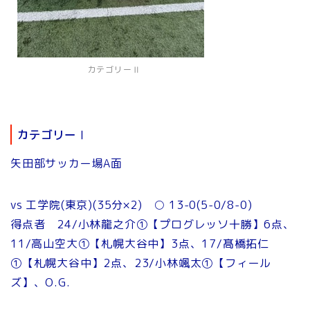
カテゴリーⅡ
カテゴリーⅠ
矢田部サッカー場A面
vs 工学院(東京)(35分×2) ○ 13-0(5-0/8-0)
得点者 24/小林龍之介①【プログレッソ十勝】6点、
11/高山空大①【札幌大谷中】3点、17/髙橋拓仁
①【札幌大谷中】2点、23/小林颯太①【フィール
ズ】、O.G.