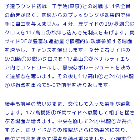
予選ラウンド初戦・工学院(東京)との対戦は11名全員
の動きが良く、前線からのプレッシングが効果的で相
手に自由を与えません。４分、左サイドの29/夛湖①の
クロスを11/高山①が押し込んで先制点をあげます。両
サイドDFが豊富な運動量で積極的に攻撃参加する場面
を増やし、チャンスを演出します。９分に右サイドの
9/加藤①の鋭いクロスを11/高山①がペナルティエリ
ア内でコントロールし、豪快なボレーシュートを決め
て追加点を奪います。その後も11/高山①と24/小林龍
①が得点を重ねて5-0で前半を折り返します。
後半も前半の勢いのまま、交代して入った選手が躍動
します。17/髙橋拓①が両サイドへ展開して相手を揺さ
ぶる場面が増えます。中央を崩して24小林龍①が得点
すると、両サイドからの攻撃がさらに効果的になり、
優位に試合を進めて得点を積み重ねました。7/榎本①