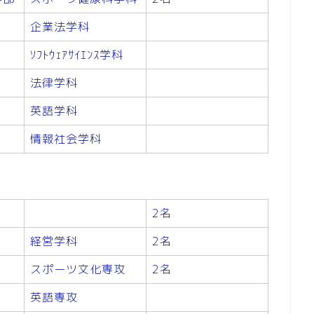
企業法学科
ｿﾌﾄｳｪｱｻｲｴﾝｽ学科
法律学科
英語学科
情報社会学科
2名
経営学科
2名
スポーツ文化専攻
2名
英語専攻