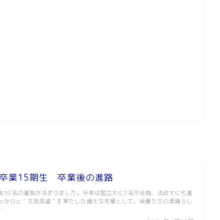
度卒業15期生 卒業後の進路
5期生30名の進路が決まりました。今年は国立大に3名が合格、法政大にも進
っかりと＂文武両道＂を果たした偉大な先輩として、後輩たちの素晴らし
 …