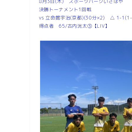
8月3日(木) スポーツパークいさはや
決勝トーナメント1回戦
vs 立命館宇治(京都)(30分×2) △ 1-1(1-1/
得点者 65/古内洸太③【LIV】