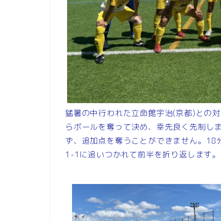
猛暑の中行われた立命館宇治(京都)との対
らボールを奪って決め、幸先良く先制し
ず、追加点を奪うことができません。18
1-1に追いつかれて前半を折り返します。