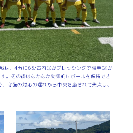
戦は、4分に65/古内③がプレッシングで相手GKか
ます。その後はなかなか効果的にボールを保持でき
分、守備の対応の遅れから中央を崩されて失点し、