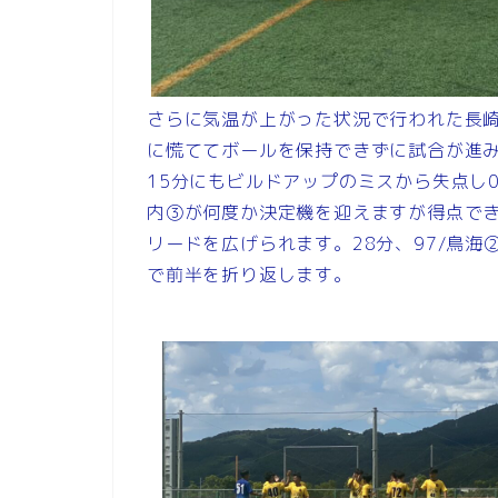
さらに気温が上がった状況で行われた長
に慌ててボールを保持できずに試合が進み
15分にもビルドアップのミスから失点し0
内③が何度か決定機を迎えますが得点でき
リードを広げられます。28分、97/鳥海②
で前半を折り返します。