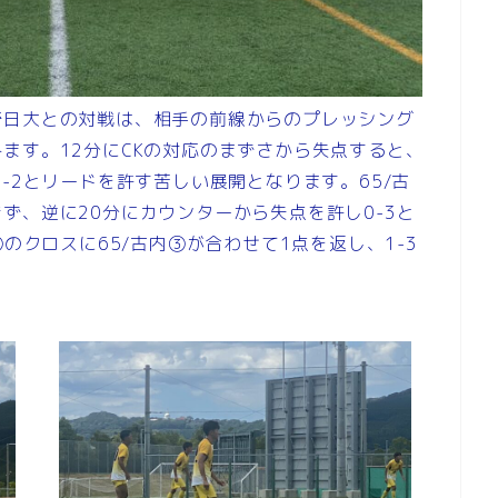
崎日大との対戦は、相手の前線からのプレッシング
ます。12分にCKの対応のまずさから失点すると、
-2とリードを許す苦しい展開となります。65/古
ず、逆に20分にカウンターから失点を許し0-3と
のクロスに65/古内③が合わせて1点を返し、1-3