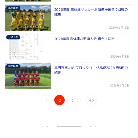
試合結果
2026年度 高体連サッカー北海道予選会 2回戦の
結果
2026年6月12日
トピック
2026年度高体連北海道大会 組合せ決定
2026年6月8日
試合結果
高円宮杯U18 ブロックリーグ札幌2026 第5節の
結果
2026年6月5日
...
1
2
3
49