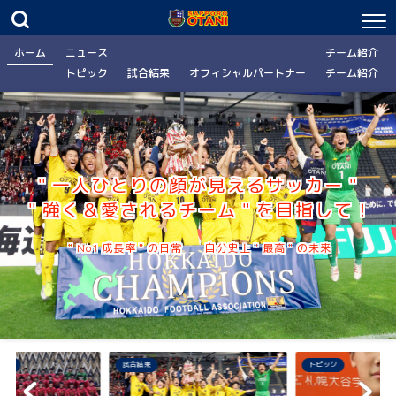
ホーム
ニュース
チーム紹介
トピック
試合結果
オフィシャルパートナー
チーム紹介
＂一人ひとりの顔が見えるサッカー＂
＂強く＆愛されるチーム＂を目指して！
＂No.1 成長率＂の日常 自分史上＂最高＂の未来
ナー
試合結果
トピック