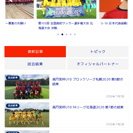
トナー募集のお願い
第103回 全国高校サッカー選手権大会 北
U-16 日本代表候補に
海道大会 決勝...
最新記事
トピック
試合結果
オフィシャルパートナー
試合結果
高円宮杯U18 ブロックリーグ札幌2026 第6節の
結果
2026年7月3日
試合結果
高円宮杯U18 FAリーグ北海道2026 第7節の結果
2026年7月2日