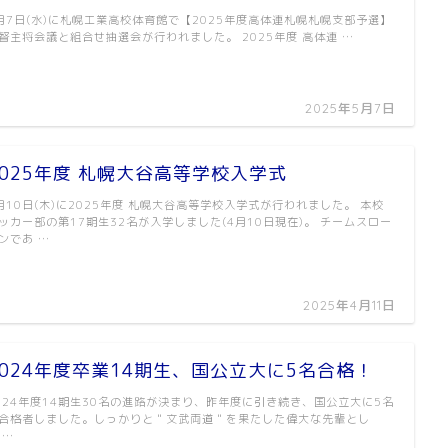
月7日(水)に札幌工業高校体育館で【2025年度高体連札幌札幌支部予選】
督主将会議と組合せ抽選会が行われました。 2025年度 高体連 …
2025年5月7日
2025年度 札幌大谷高等学校入学式
月10日(木)に2025年度 札幌大谷高等学校入学式が行われました。 本校
ッカー部の第17期生32名が入学しました(4月10日現在)。 チームスロー
ンであ …
2025年4月11日
2024年度卒業14期生、国公立大に5名合格！
024年度14期生30名の進路が決まり、昨年度に引き続き、国公立大に5名
合格者しました。しっかりと＂文武両道＂を果たした偉大な先輩とし
 …