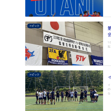
トピック
1
北
トピック
イ
の
ら