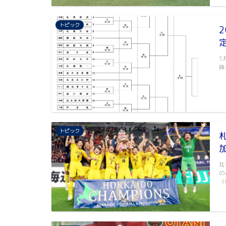
トピック
5
抽
トピック
北
の
（