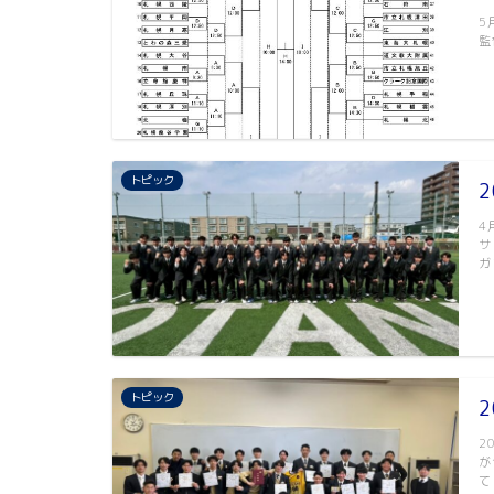
5
監
トピック
4
サ
ガ
トピック
2
が
て