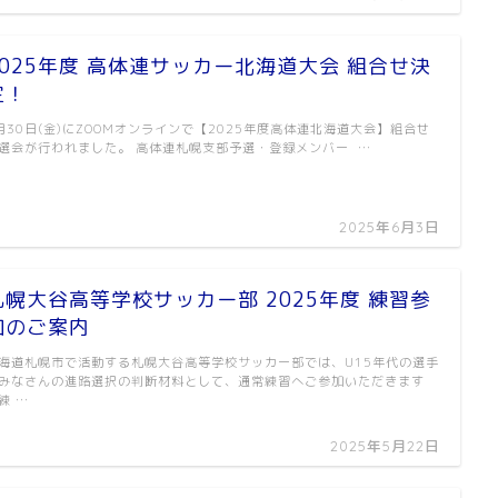
2025年度 高体連サッカー北海道大会 組合せ決
定！
月30日(金)にZOOMオンラインで【2025年度高体連北海道大会】組合せ
選会が行われました。 高体連札幌支部予選・登録メンバー …
2025年6月3日
札幌大谷高等学校サッカー部 2025年度 練習参
加のご案内
海道札幌市で活動する札幌大谷高等学校サッカー部では、U15年代の選手
みなさんの進路選択の判断材料として、通常練習へご参加いただきます
練 …
2025年5月22日