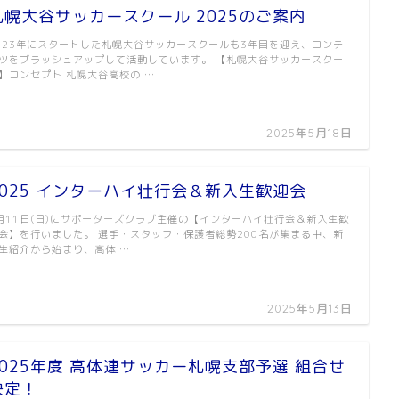
札幌大谷サッカースクール 2025のご案内
023年にスタートした札幌大谷サッカースクールも3年目を迎え、コンテ
ツをブラッシュアップして活動しています。 【札幌大谷サッカースクー
】コンセプト 札幌大谷高校の …
2025年5月18日
2025 インターハイ壮行会＆新入生歓迎会
月11日(日)にサポーターズクラブ主催の【インターハイ壮行会＆新入生歓
会】を行いました。 選手・スタッフ・保護者総勢200名が集まる中、新
生紹介から始まり、高体 …
2025年5月13日
2025年度 高体連サッカー札幌支部予選 組合せ
決定！