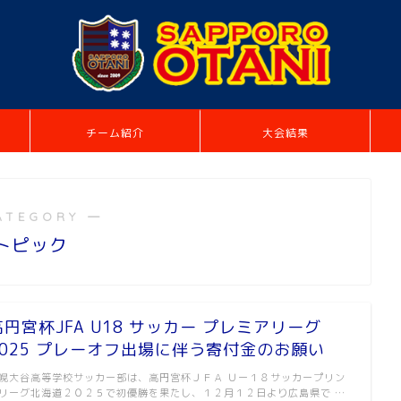
チーム紹介
大会結果
ATEGORY ―
トピック
高円宮杯JFA U18 サッカー プレミアリーグ
2025 プレーオフ出場に伴う寄付金のお願い
幌大谷高等学校サッカー部は、高円宮杯ＪＦＡ Ｕー１８サッカープリン
リーグ北海道２０２５で初優勝を果たし、１２月１２日より広島県で …