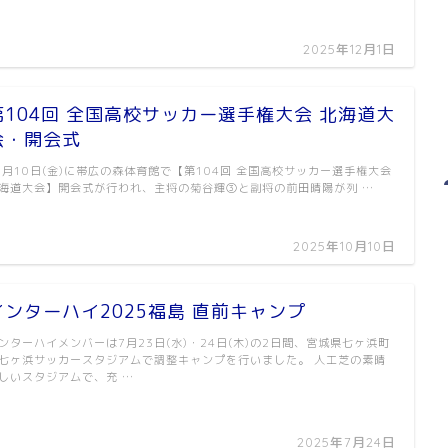
2025年12月1日
第104回 全国高校サッカー選手権大会 北海道大
会・開会式
0月10日(金)に帯広の森体育館で【第104回 全国高校サッカー選手権大会
海道大会】開会式が行われ、主将の菊谷輝③と副将の前田晴陽が列 …
2025年10月10日
インターハイ2025福島 直前キャンプ
ンターハイメンバーは7月23日(水)・24日(木)の2日間、宮城県七ヶ浜町
七ヶ浜サッカースタジアムで調整キャンプを行いました。 人工芝の素晴
しいスタジアムで、充 …
2025年7月24日