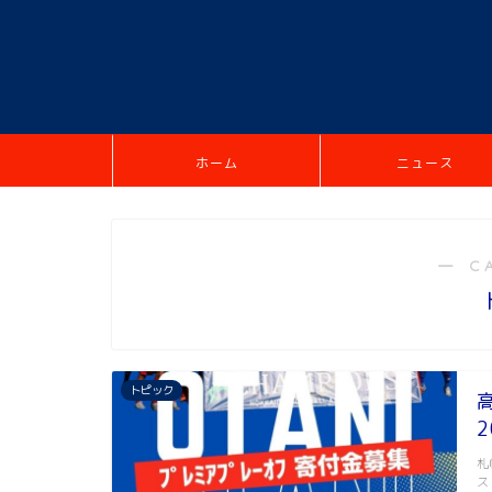
ホーム
ニュース
― C
トピック
札
ス