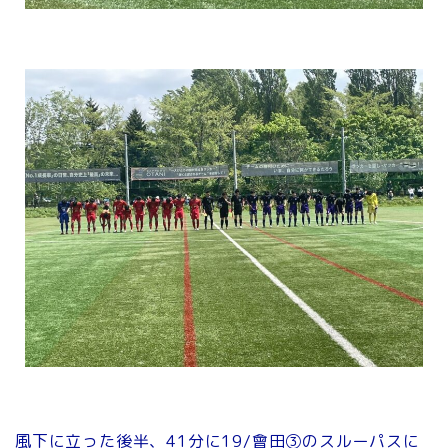
風下に立った後半、41分に19/會田③のスルーパスに