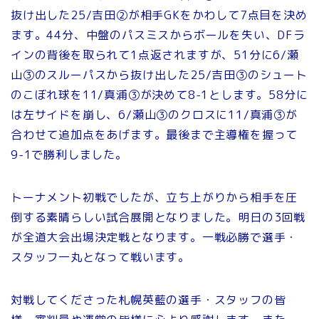
抜け出した25/吉田②が相手GKをかわして7点目を決め
ます。44分、中盤のパスミスからボールを失い、DFラ
インの背後を取られて1点返されますが、51分に6/瀬
山③のスルーパスから抜け出した25/吉田③のシュート
のこぼれ球を11/真浦③が決めて8-1とします。58分に
は左サイドを崩し、6/瀬山③のクロスに11/真浦③が
合わせて追加点をあげます。最後まで主導権を握って
9-1で勝利しました。
トーナメント初戦でしたが、立ち上がりから相手を圧
倒する素晴らしい試合展開となりました。明日の3回戦
が全道大会出場決定戦となります。一戦必勝で選手・
スタッフ一丸となって戦います。
対戦してくださった札幌英藍の選手・スタッフの皆