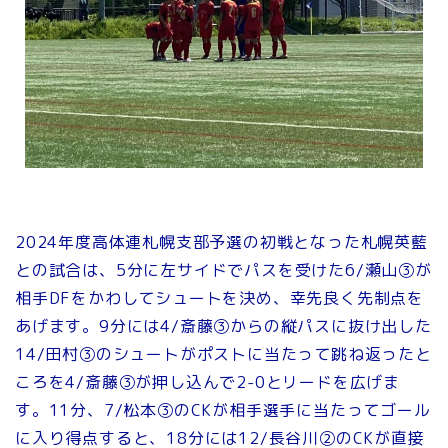
2024年度高体連札幌支部予選の初戦となった札幌英藍
との試合は、5分に左サイドでパスを受けた6/瀬山③が
相手DFをかわしてシュートを決め、幸先良く先制点を
あげます。9分には4/斎藤③からの縦パスに抜け出した
14/田村③のシュートがポストに当たって跳ね返ったと
ころを4/斎藤③が押し込んで2-0とリードを広げま
す。11分、7/松本③のCKが相手選手に当たってゴール
に入り得点すると、18分には12/長谷川②のCKが直接