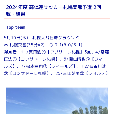
2024年度 高体連サッカー札幌支部予選 2回
戦・結果
Top team
5月16日(木) 札幌大谷丘珠グラウンド
vs 札幌英藍(35分×2) ○ 9-1(6-0/3-1)
得点者 11/真浦劉③【アプリーレ札幌】3点、4/斎藤
匡汰③【コンサドーレ札幌】、6/瀬山晴也③【フィー
ルズ】、7/松本陽翔③【フィールズ】、12/長谷川遼
③【コンサドーレ札幌】、25/吉田朝陽②【フォルテ】