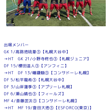
出場メンバー
GK 1/高路地琉葦③【札幌大谷中】
→HT GK 21/小野寺柊也③【札幌ジュニア】
DF 15/櫻田温人③【アンフィニ】
→HT DF 13/幡鎌駿③【コンサドーレ札幌】
DF 5/松平龍希③【札幌大谷中】
DF 3/山岸蓮季③【アプリーレ札幌】
DF 6/瀬山晴也③【フィールズ】
MF 4/斎藤匡汰③【コンサドーレ札幌】
→HT MF 19/會田大地③【ESFORCO(東京)】