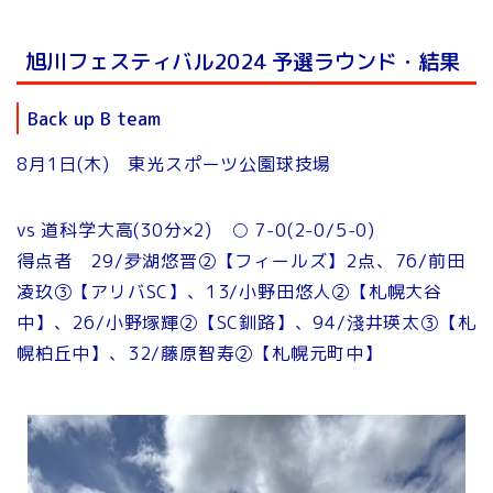
旭川フェスティバル2024 予選ラウンド・結果
Back up B team
8月1日(木) 東光スポーツ公園球技場
vs 道科学大高(30分×2) ○ 7-0(2-0/5-0)
得点者 29/夛湖悠晋②【フィールズ】2点、76/前田
凌玖③【アリバSC】、13/小野田悠人②【札幌大谷
中】、26/小野塚輝②【SC釧路】、94/淺井瑛太③【札
幌柏丘中】、32/藤原智寿②【札幌元町中】