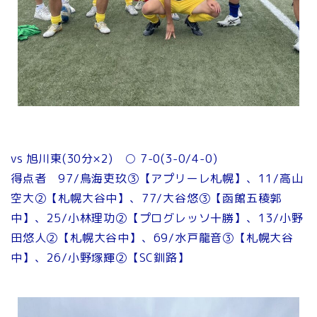
vs 旭川東(30分×2) ○ 7-0(3-0/4-0)
得点者 97/鳥海吏玖③【アプリーレ札幌】、11/高山
空大②【札幌大谷中】、77/大谷悠③【函館五稜郭
中】、25/小林理功②【プログレッソ十勝】、13/小野
田悠人②【札幌大谷中】、69/水戸龍音③【札幌大谷
中】、26/小野塚輝②【SC釧路】