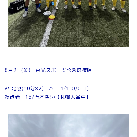
8月2日(金) 東光スポーツ公園球技場
vs 北照(30分×2) △ 1-1(1-0/0-1)
得点者 15/岡本空②【札幌大谷中】