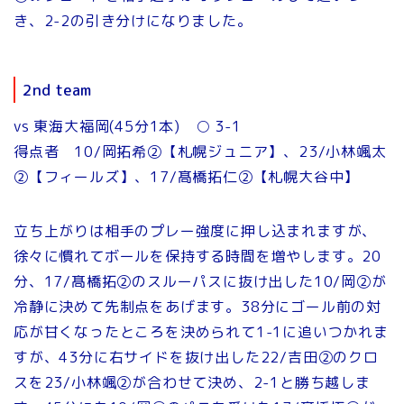
き、2-2の引き分けになりました。
2nd team
vs 東海大福岡(45分1本) ○ 3-1
得点者 10/岡拓希②【札幌ジュニア】、23/小林颯太
②【フィールズ】、17/髙橋拓仁②【札幌大谷中】
立ち上がりは相手のプレー強度に押し込まれますが、
徐々に慣れてボールを保持する時間を増やします。20
分、17/髙橋拓②のスルーパスに抜け出した10/岡②が
冷静に決めて先制点をあげます。38分にゴール前の対
応が甘くなったところを決められて1-1に追いつかれま
すが、43分に右サイドを抜け出した22/吉田②のクロ
スを23/小林颯②が合わせて決め、2-1と勝ち越しま