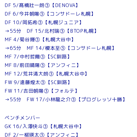
DF 5/髙橋壯一朗③【DENOVA】
DF 6/今井朝陽③【コンサドーレ札幌】
DF 10/岡拓希③【札幌ジュニア】
→55分 DF 15/北村瑞③【BTOP札幌】
MF 4/菊谷輝③【札幌大谷中】
→65分 MF 14/榎本至③【コンサドーレ札幌】
MF 7/中村哲爾③【SC釧路】
MF 8/前田晴陽③【アンフィニ】
MF 12/荒井清大朗③【札幌大谷中】
FW 9/遠藤煌太③【SC釧路】
FW 11/吉田朝陽③【フォルテ】
→55分 FW 17/小林龍之介③【プログレッソ十勝】
ベンチメンバー
GK 16/入澤快斗③【札幌大谷中】
DF 2/一柳瑛太③【アンフィニ】