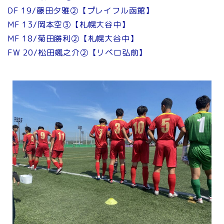
DF 19/藤田夕雅②【プレイフル函館】
MF 13/岡本空③【札幌大谷中】
MF 18/菊田勝利②【札幌大谷中】
FW 20/松田颯之介②【リベロ弘前】