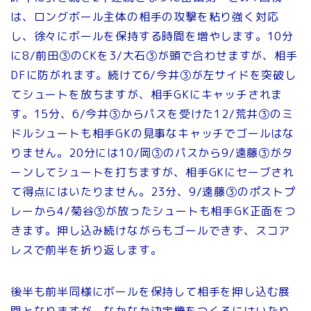
は、ロングボール主体の相手の攻撃を粘り強く対応
し、徐々にボールを保持する時間を増やします。10分
に8/前田③のCKを3/大石③が頭で合わせますが、相手
DFに防がれます。続けて6/今井③が左サイドを突破し
てシュートを放ちますが、相手GKにキャッチされま
す。15分、6/今井③からパスを受けた12/荒井③のミ
ドルシュートも相手GKの見事なキャッチでゴールはな
りません。20分には10/岡③のパスから9/遠藤③がタ
ーンしてシュートを打ちますが、相手GKにセーブされ
て得点にはいたりません。23分、9/遠藤③のポストプ
レーから4/菊谷③が放ったシュートも相手GK正面をつ
きます。押し込み続けながらもゴールできず、スコア
レスで前半を折り返します。
後半も前半同様にボールを保持して相手を押し込む展
開となりますが、なかなか決定機をつくるにはいたり