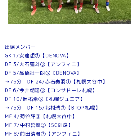
出場メンバー
GK 1/安達想③【DENOVA】
DF 3/大石蓮斗③【アンフィニ】
DF 5/髙橋壯一朗③【DENOVA】
→75分 DF 24/赤石奏羽①【札幌大谷中】
DF 6/今井朝陽③【コンサドーレ札幌】
DF 10/岡拓希③【札幌ジュニア】
→75分 DF 15/北村瑞③【BTOP札幌】
MF 4/菊谷輝③【札幌大谷中】
MF 7/中村哲爾③【SC釧路】
MF 8/前田晴陽③【アンフィニ】