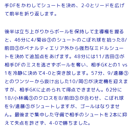
手DFをかわしてシュートを決め、2-0とリードを広げ
て前半を折り返します。
後半は立ち上がりからボールを保持して主導権を握る
と、46分に4/菊谷③のシュートのこぼれ球を拾った8/
前田③がペナルティエリア外から強烈なミドルシュー
トを決めて追加点をあげます。48分には11/吉田③が
相手DFのミスを逃さずボールを奪い、相手GKとの1 vs
1を冷静に決めて4-0と突き放します。57分、9/遠藤③
とのワンツーから抜け出した10/岡①が決定機を迎えま
すが、相手GKに止められて得点できません。62分に
18/小林颯③のクロスを8/前田③が合わせ、こぼれ球
を9/遠藤③がシュートしますが、ゴールはなりませ
ん。最後まで集中した守備で相手のシュートを2本に抑
えて失点を許さず、4-0で勝ちました。