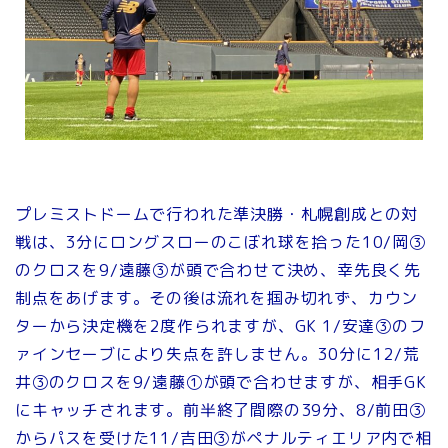
プレミストドームで行われた準決勝・札幌創成との対
戦は、3分にロングスローのこぼれ球を拾った10/岡③
のクロスを9/遠藤③が頭で合わせて決め、幸先良く先
制点をあげます。その後は流れを掴み切れず、カウン
ターから決定機を2度作られますが、GK 1/安達③のフ
ァインセーブにより失点を許しません。30分に12/荒
井③のクロスを9/遠藤①が頭で合わせますが、相手GK
にキャッチされます。前半終了間際の39分、8/前田③
からパスを受けた11/吉田③がペナルティエリア内で相