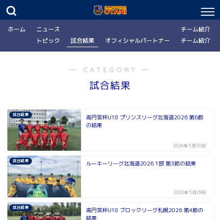
ホーム
ニュース
チーム紹介
トピック
試合結果
オフィシャルパートナー
チーム紹介
― CATEGORY ―
試合結果
試合結果
高円宮杯U18 プリンスリーグ北海道2026 第6節
の結果
2026年5月30日
試合結果
ルーキーリーグ北海道2026 1部 第3節の結果
2026年5月29日
試合結果
高円宮杯U18 ブロックリーグ札幌2026 第4節の
結果