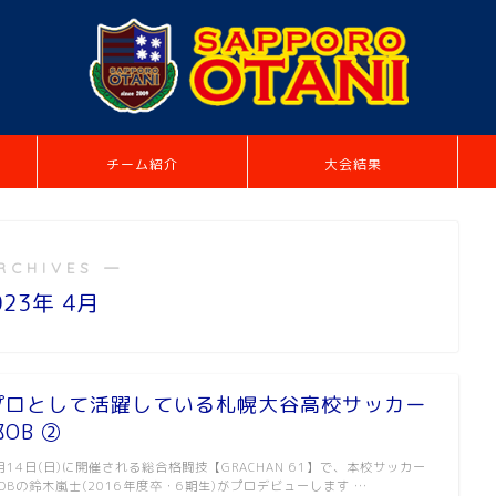
チーム紹介
大会結果
RCHIVES ―
023年 4月
プロとして活躍している札幌大谷高校サッカー
OB ②
月14日(日)に開催される総合格闘技【GRACHAN 61】で、本校サッカー
OBの鈴木嵐士(2016年度卒・6期生)がプロデビューします …