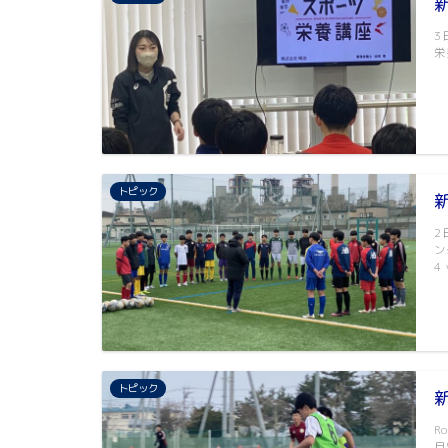
3
栄
トピック
2
ン
4
トピック
R
月