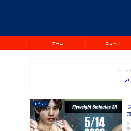
ホーム
ニュース
― A
2
トピック
部
5
部