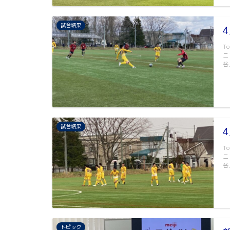
試合結果
T
ニ
谷
試合結果
T
ニ
谷
トピック