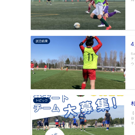
試合結果
B
チ
ウ
トピック
【
谷
す