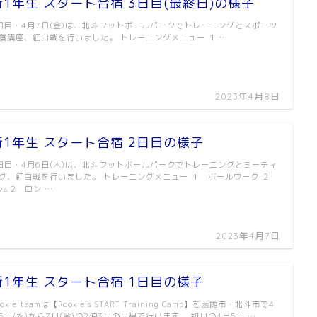
新1年生 スタート合宿 3日目(最終日)の様子
日目・4月7日(金)は、北斗フットボールパークでトレーニングとスポーツ
養講座、紅白戦を行いました。 トレーニングメニュー １ …
2023年4月8日
新1年生 スタート合宿 2日目の様子
日目・4月6日(木)は、北斗フットボールパークでトレーニングとミーティ
グ、紅白戦を行いました。 トレーニングメニュー １ ボールワーク ２
 vs 2 ロン …
2023年4月7日
新1年生 スタート合宿 1日目の様子
ookie teamは【Rookie’s START Training Camp】を函館市・北斗市で4
5日(水)から7日(金)の2泊3日の日程で行います。 初日の4月5日 …