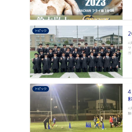
トピック
4
サ
ガ
トピック
4
験